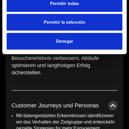
Permitir todas
Unsere Lösungen für
die Messeindustrie
Permitir la selección
Wir helfen Messen, die digitale
Denegar
Transformation zu meistern, indem wir
innovative Lösungen integrieren, die das
Besuchererlebnis verbessern, Abläufe
optimieren und langfristigen Erfolg
sicherstellen.
Customer Journeys und Personas
Mit datengestützten Erkenntnissen identifizieren
wir das Verhalten der Zielgruppe und entwickeln
gezielte Strategien für mehr Engagement.