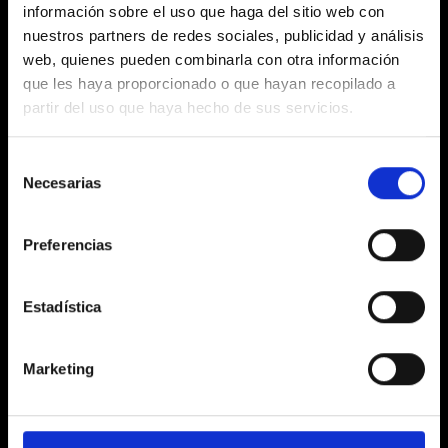
información sobre el uso que haga del sitio web con
Intelligenz
nuestros partners de redes sociales, publicidad y análisis
web, quienes pueden combinarla con otra información
que les haya proporcionado o que hayan recopilado a
partir del uso que haya hecho de sus servicios.
KI spielt eine entscheidende Rolle bei der
Modernisierung von Messen, indem sie
Selección
Necesarias
Besucherverhalten analysiert, personalisierte
de
Empfehlungen gibt und das
consentimiento
Veranstaltungserlebnis durch Chatbots und
Preferencias
prädiktive Erkenntnisse verbessert. KI-
gestützte Lösungen helfen, die
Estadística
Veranstaltungsplanung zu optimieren, das
Engagement der Teilnehmer zu verbessern
und sicherzustellen, dass Aussteller ihre
Marketing
Wirkung maximieren.