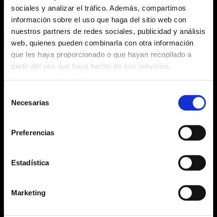
sociales y analizar el tráfico. Además, compartimos
información sobre el uso que haga del sitio web con
nuestros partners de redes sociales, publicidad y análisis
web, quienes pueden combinarla con otra información
Entdeckungsphase &
que les haya proporcionado o que hayan recopilado a
partir del uso que haya hecho de sus servicios.
Strategieentwicklung
Die Entdeckungsphase war unsere strategische
Selección
Aufklärungsmission. In intensiven technischen
Necesarias
de
Workshops sammelten wir nicht nur Anforderungen
consentimiento
– wir dekodierten das gesamte digitale Ökosystem
von B.PRO. Wir kartierten komplexe Nutzerreisen,
Preferencias
die weit über oberflächliche Interaktionen
hinausgingen, und analysierten, wie Fachleute aus
der Großküchenlogistik tatsächlich mit digitalen
Estadística
Inhalten interagieren. Unsere
Markenpositionierungsrichtlinien dienten dabei als
Nordstern, um sicherzustellen, dass jeder digitale
Marketing
Touchpoint B.PROs globale Kompetenz und
Innovationskraft widerspiegelte.