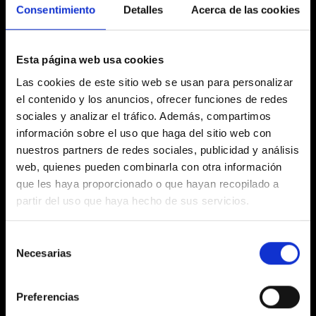
Consentimiento
Detalles
Acerca de las cookies
Consultoría Estratégica
Esta página web usa cookies
Las cookies de este sitio web se usan para personalizar
Realizamos evaluaciones exhaustivas de tu
modelo de negocio actual, descubrimos palancas
el contenido y los anuncios, ofrecer funciones de redes
de crecimiento y desarrollamos estrategias
sociales y analizar el tráfico. Además, compartimos
accionables para:
información sobre el uso que haga del sitio web con
Aumentar ingresos y participación de
nuestros partners de redes sociales, publicidad y análisis
mercado
web, quienes pueden combinarla con otra información
Mejorar las tasas de conversión
que les haya proporcionado o que hayan recopilado a
Fortalecer la presencia de la marca
partir del uso que haya hecho de sus servicios.
Desbloquear nuevos segmentos de clientes
Selección
Necesarias
de
consentimiento
Desarrollo de Comercio Electrónico
Preferencias