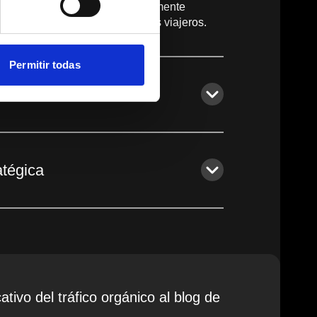
un activo estratégico, cuidadosamente
nformar y convertir a potenciales viajeros.
Permitir todas
eriencia del Usuario
atégica
ativo del tráfico orgánico al blog de