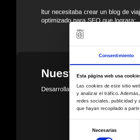
ltur necesitaba crear un blog de viaj
optimizado para SEO que lograra:
Consentimiento
Nuestra Solución
Esta página web usa cookie
Las cookies de este sitio we
Desarrollamos un enfoque integral:
y analizar el tráfico. Ademá
redes sociales, publicidad y
que hayan recopilado a parti
Selección
Necesarias
de
consentimiento