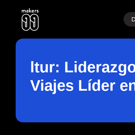
jump to main content
D
ltur: Liderazg
Viajes Líder e