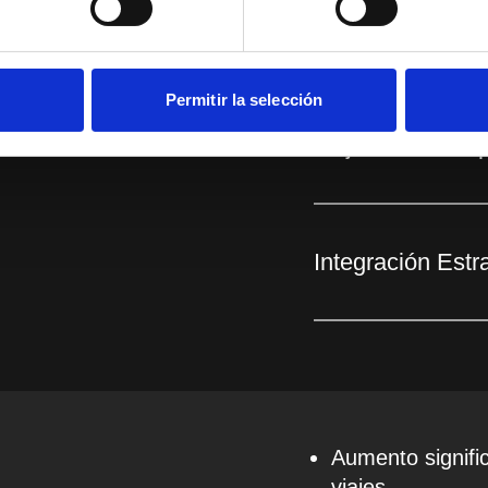
pieza se convirtió en 
diseñado para atraer, i
Permitir la selección
Mejora de la Exp
Integración Estr
Aumento signific
viajes