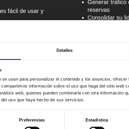
Generar tráfico 
reservas
es fácil de usar y
Consolidar su l
contenido de via
Detalles
s
Estrategia y Op
b se usan para personalizar el contenido y los anuncios, ofrecer
s, compartimos información sobre el uso que haga del sitio web 
La estrategia de conte
 análisis web, quienes pueden combinarla con otra información q
redacción de artículo
r del uso que haya hecho de sus servicios.
impulsado por SEO, di
en marketing de viajes
artículos atractivos, 
sólido, optimizando s
Preferencias
Estadística
su visibilidad en busc