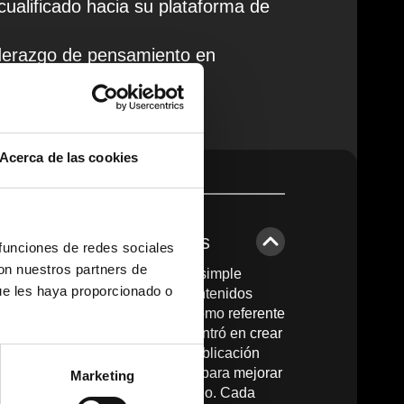
cualificado hacia su plataforma de
iderazgo de pensamiento en
jes
Acerca de las cookies
timización de Contenidos
 funciones de redes sociales
con nuestros partners de
nidos fue mucho más allá de la simple
ue les haya proporcionado o
s. Creamos un ecosistema de contenidos
señado para posicionar a ltur como referente
. Nuestro enfoque no solo se centró en crear
sino en establecer un marco de publicación
istemáticamente cada contenido para mejorar
Marketing
adores y la interacción del usuario. Cada