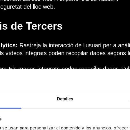
seguretat del lloc web.
is de Tercers
lytics:
Rastreja la interacció de l'usuari per a anàli
s vídeos integrats poden recopilar dades segons l
ps:
Els mapes integrats poden recopilar dades d'ubi
artir Dades
Detalles
mpartim les vostres dades personals amb tercers,
i o per facilitar serveis integrats.
s
b se usan para personalizar el contenido y los anuncios, ofrecer