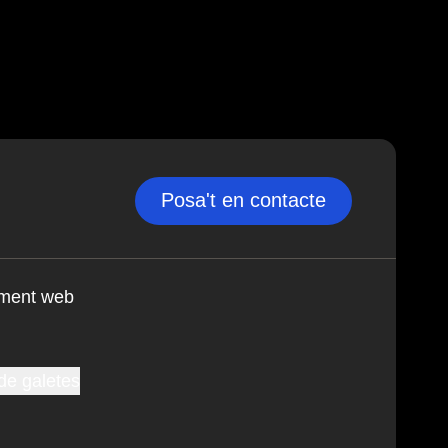
Posa't en contacte
ment web
de galetes