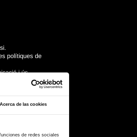
si.
es polítiques de
cació i ús.
Acerca de las cookies
 excepte quan
 funciones de redes sociales