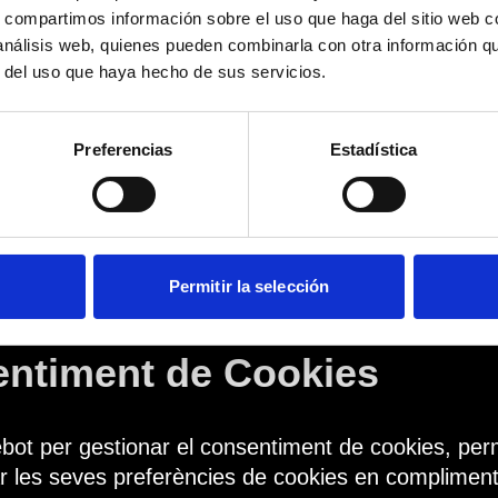
etat de les Dades
s, compartimos información sobre el uso que haga del sitio web 
 análisis web, quienes pueden combinarla con otra información q
r del uso que haya hecho de sus servicios.
ures de seguretat per protegir les vostres dade
e de transmissió en línia és 100% segur.
Preferencias
Estadística
ostres Drets
niu dret a accedir, corregir o eliminar les vostres
Permitir la selección
[correu de contacte] per a sol·licituds.
entiment de Cookies
ebot per gestionar el consentiment de cookies, per
ar les seves preferències de cookies en complime