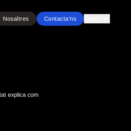
Nosaltres
Contacta'ns
Català
itat explica com