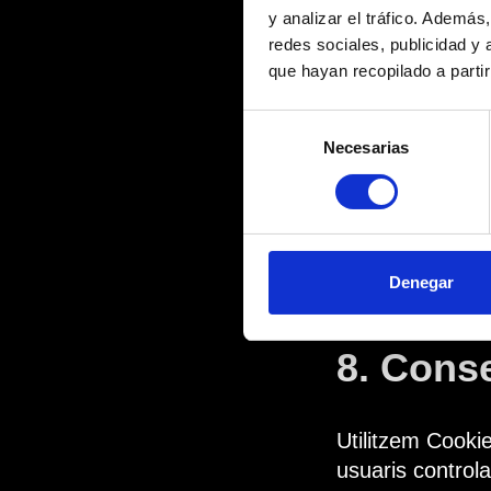
6. Segur
y analizar el tráfico. Ademá
redes sociales, publicidad y
que hayan recopilado a parti
Implementem mes
això, cap mètod
Selección
Necesarias
de
consentimiento
7. Els V
Sota el RGPD, te
Denegar
Contacteu-nos a 
8. Cons
Utilitzem Cooki
usuaris control