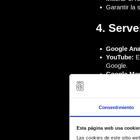
Garantir la 
4. Serve
Google Ana
YouTube:
El
Google.
Google Ma
5. Comp
Consentimiento
No venem ni co
ho exigeixi la lle
Esta página web usa cookie
Las cookies de este sitio we