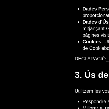
Dades Pers
proporciona
Dades d'Ús
mitjançant G
pàgines visi
Cookies:
Ut
de Cookiebo
DECLARACIÓ
3. Ús d
Utilitzem les vo
Respondre a
Millorar el r