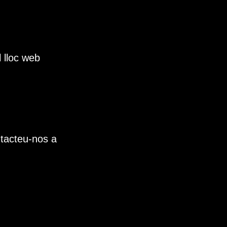
l lloc web
ntacteu-nos a