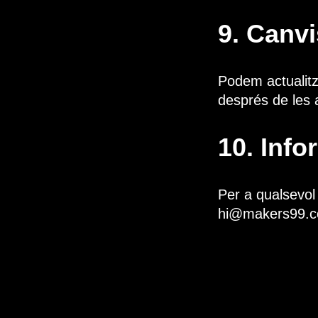
9. Canvi
Podem actualitza
després de les a
10. Inf
Per a qualsevol
hi@makers99.