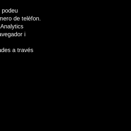
, podeu
mero de telèfon.
Analytics
avegador i
nades a través