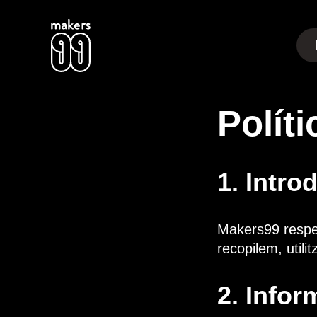
jump to main content
Políti
1. Intro
Makers99 respect
recopilem, utili
2. Info