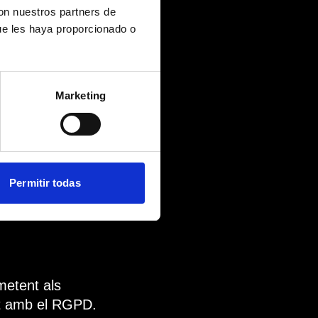
con nuestros partners de
ue les haya proporcionado o
s. No obstant
Marketing
 dades.
Permitir todas
metent als
nt amb el RGPD.