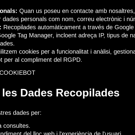
onals:
Quan us poseu en contacte amb nosaltres
r dades personals com nom, correu electrònic i nú
:
Recopilades automàticament a través de Google 
oogle Tag Manager, incloent adreça IP, tipus de n
tades.
ilitzem cookies per a funcionalitat i anàlisi, gestio
t per al compliment del RGPD.
_COOKIEBOT
e les Dades Recopilades
stres dades per:
 consultes.
endiment del lloc web i l'experiència de l'usuari.