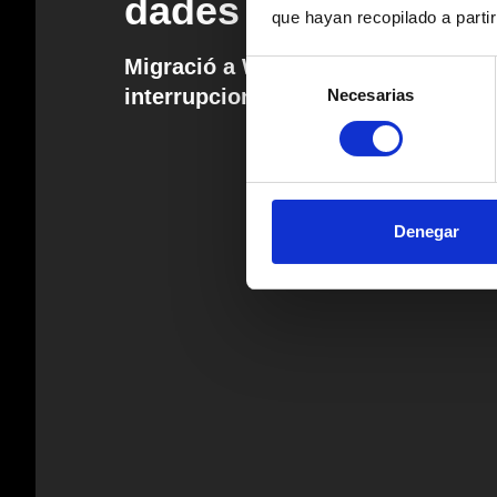
dades a WordPress
que hayan recopilado a parti
Migració a WordPress segura, ràpi
Selección
interrupcions
Necesarias
de
consentimiento
Denegar