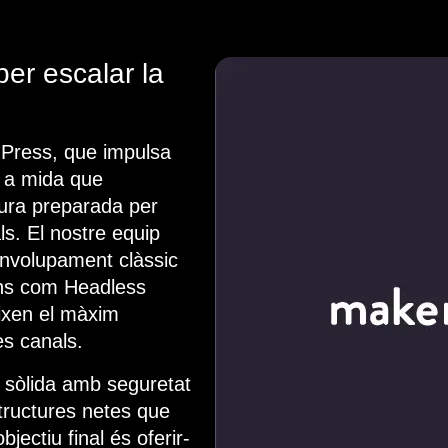
er escalar la
rdPress, que impulsa
s a mida que
ctura preparada per
ls. El nostre equip
nvolupament clàssic
ns com Headless
ixen el màxim
es canals.
 sòlida amb seguretat
tructures netes que
jectiu final és oferir-