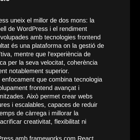
s uneix el millor de dos mons: la
anell de WordPress i el rendiment
envolupades amb tecnologies frontend
ltat és una plataforma on la gestió de
ïtiva, mentre que l’experiència de
taca per la seva velocitat, coherència
ent notablement superior.
 enfocament que combina tecnologia
olupament frontend avançat i
imitzades. Això permet crear webs
res i escalables, capaces de reduir
emps de càrrega i millorar la
ificar creativitat, flexibilitat ni
Press amb frameworks com React,