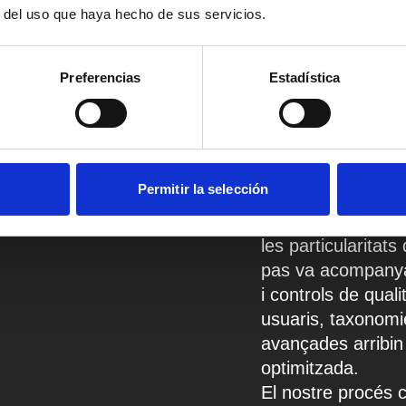
r del uso que haya hecho de sus servicios.
Migrar a WordPre
da i sense
ni ple de riscos.
Preferencias
Estadística
de servei, sense 
gràcies a un enfoc
l’estabilitat i la 
Creem importador
Permitir la selección
traslladar les dad
respectant estruct
les particularitat
pas va acompanyat
i controls de qual
usuaris, taxonomie
avançades arribin
optimitzada.
El nostre procés 