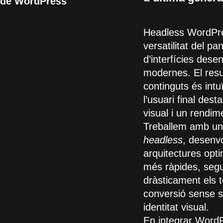
t de WordPress
Headless WordPres
versatilitat del p
d’interfícies des
modernes. El resu
continguts és intu
l’usuari final des
visual i un rendim
Treballem amb un
headless
, desenv
arquitectures opt
més ràpides, segu
dràsticament els t
conversió sense sacr
identitat visual.
En integrar Word