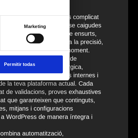
ss no ha de ser un procés complicat
 Dissenyem migracions sense caigudes
Marketing
pèrdua d’informació i sense ensurts,
ament tècnic que prioritza la precisió,
continuïtat operativa en tot moment.
s personalitzats capaços de
Permitir todas
es amb una precisió quirúrgica,
ures complexes, relacions internes i
s de la teva plataforma actual. Cada
 de validacions, proves exhaustives
itat que garanteixen que continguts,
s, mitjans i configuracions
 a WordPress de manera íntegra i
combina automatització,